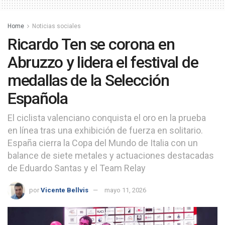
Home
Noticias sociales
Ricardo Ten se corona en
Abruzzo y lidera el festival de
medallas de la Selección
Española
El ciclista valenciano conquista el oro en la prueba
en línea tras una exhibición de fuerza en solitario.
España cierra la Copa del Mundo de Italia con un
balance de siete metales y actuaciones destacadas
de Eduardo Santas y el Team Relay
por
Vicente Bellvis
mayo 11, 2026