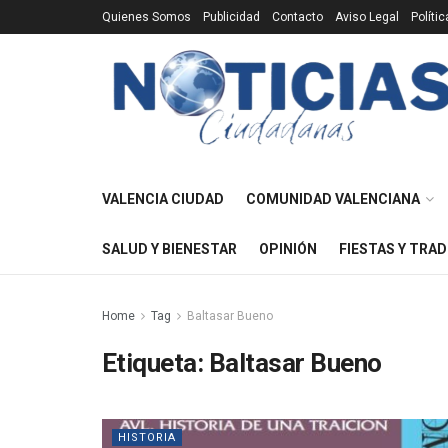
Quienes Somos
Publicidad
Contacto
Aviso Legal
Políti
VALENCIA CIUDAD
COMUNIDAD VALENCIANA
SALUD Y BIENESTAR
OPINIÓN
FIESTAS Y TRAD
Home
Tag
Baltasar Bueno
Etiqueta:
Baltasar Bueno
HISTORIA