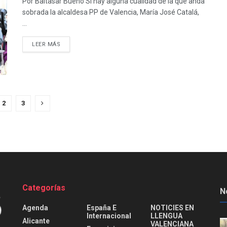
Por Baltasar Bueno Si hay alguna cualidad de la que anda
sobrada la alcaldesa PP de Valencia, María José Catalá,
...
DETAILS
LEER MÁS
2
3
Categorías
N
Agenda
España E
NOTICIES EN
Internacional
LLENGUA
Alicante
VALENCIANA