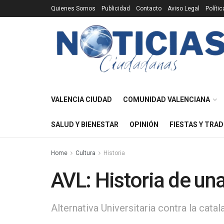
Quienes Somos
Publicidad
Contacto
Aviso Legal
Políti
VALENCIA CIUDAD
COMUNIDAD VALENCIANA
SALUD Y BIENESTAR
OPINIÓN
FIESTAS Y TRAD
Home
Cultura
Historia
AVL: Historia de una
Alternativa Universitaria contra la cata