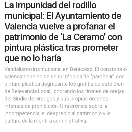
La impunidad del rodillo
municipal: El Ayuntamiento de
Valencia vuelve a profanar el
patrimonio de ‘La Ceramo’ con
pintura plástica tras prometer
que no lo haría
Vandalismo institucional en Benicalap. El consistorio
valenciano reincide en su técnica de "parchear" con
pintura plástica degradante los grafitis de este Bien
de Relevancia Local, ignorando los tirones de orejas
del Síndic de Greuges y sus propias órdenes
internas de prohibición. Una crónica sobre la
incompetencia, el desprecio al patrimonio y la
cultura de la mentira administrativa.