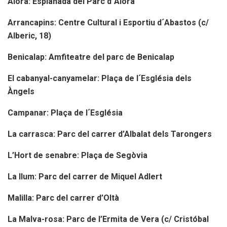
Aiora: Esplanada del Parc d´Aiora
Arrancapins: Centre Cultural i Esportiu d´Abastos (c/
Alberic, 18)
Benicalap: Amfiteatre del parc de Benicalap
El cabanyal-canyamelar: Plaça de l´Església dels
Àngels
Campanar: Plaça de l´Església
La carrasca: Parc del carrer d’Albalat dels Tarongers
L’Hort de senabre: Plaça de Segòvia
La llum: Parc del carrer de Miquel Adlert
Malilla: Parc del carrer d’Oltà
La Malva-rosa: Parc de l’Ermita de Vera (c/ Cristóbal