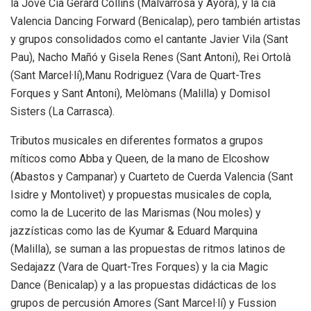
la Jove Cia Gerard Collins (Malvarrosa y Ayora), y la cia
Valencia Dancing Forward (Benicalap), pero también artistas
y grupos consolidados como el cantante Javier Vila (Sant
Pau), Nacho Mañó y Gisela Renes (Sant Antoni), Rei Ortolà
(Sant Marcel·lí),Manu Rodriguez (Vara de Quart-Tres
Forques y Sant Antoni), Melòmans (Malilla) y Domisol
Sisters (La Carrasca).
Tributos musicales en diferentes formatos a grupos
míticos como Abba y Queen, de la mano de Elcoshow
(Abastos y Campanar) y Cuarteto de Cuerda Valencia (Sant
Isidre y Montolivet) y propuestas musicales de copla,
como la de Lucerito de las Marismas (Nou moles) y
jazzísticas como las de Kyumar & Eduard Marquina
(Malilla), se suman a las propuestas de ritmos latinos de
Sedajazz (Vara de Quart-Tres Forques) y la cia Magic
Dance (Benicalap) y a las propuestas didácticas de los
grupos de percusión Amores (Sant Marcel·lí) y Fussion