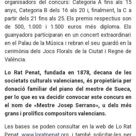
organisadors del concurs: Categoria A fins als 15
anys, Categoria B dels 16 als 20 i, finalment, la C a
partir dels 21 fins als 25. Els premis respectius son
de 500, 1.000 i 1.500 euros més diploma. Els
guanyadors participaran en un concert extraordinari
en el Palau de la Música i rebran el seu guardó en la
cerimònia dels Jocs Florals de la Ciutat i Regne de
Valéncia.
Lo Rat Penat, fundada en 1878, decana de les
societats culturals valencianes, és propietària per
donació familiar del piano del mestre de Sueca,
per lo que es va decidir convocar este concurs en
el nom de «Mestre Josep Serrano», u dels més
grans i prolífics compositors valencians.
Les bases se poden consultar en la web de Lo Rat
Penat,
www.loratpenat.org
, i també solicitar-les per