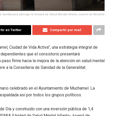
Sanitat para albergar la Unidad de Salud Mental Infanto-Juvenil de Alicante
ir en Twitter
Compartir por mail
el, Ciudad de Vida Activa”, una estrategia integral de
s dependientes que el consistorio presentará
paso firme hacia la mejora de la atención en salud mental
ere a la Conselleria de Sanidad de la Generalitat
inario celebrado en el Ayuntamiento de Muchamel. La
espaldada así por todos los grupos políticos.
de Día y construido con una inversión pública de 1,4
 USMIA (Unidad de Salud Mental Infanto-Juvenil de