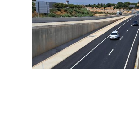
La Generalitat Valenc
Compartir en Facebook
Compart
La riada provocó daños significat