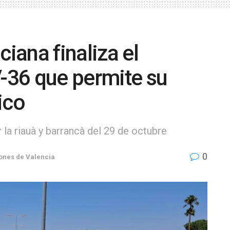
ciana finaliza el
V-36 que permite su
fico
 la riauà y barrancà del 29 de octubre
0
ones de Valencia