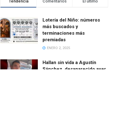
Tendencia
Comentarios
El último
Lotería del Niño: números
más buscados y
terminaciones más
premiadas
ENERO 2, 2025
Hallan sin vida a Agustín
Sánchez, desaparecido ayer
cuando salía en bici desde
Catarroja
MARZO 13, 2025
El ayuntamiento de Paiporta
demoniza las ayudas de la
Fundación de Amancio
Ortega
FEBRERO 24, 2025