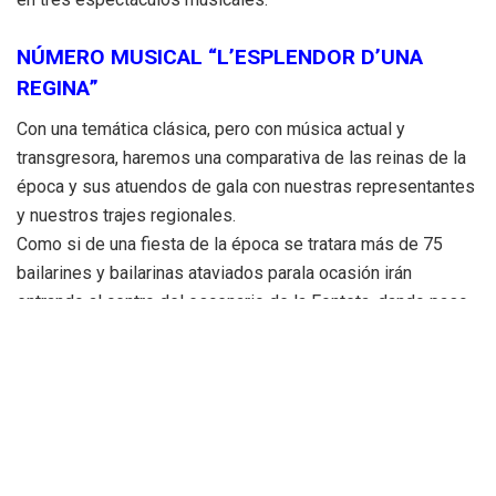
NÚMERO MUSICAL “L’ESPLENDOR D’UNA
REGINA”
Con una temática clásica, pero con música actual y
transgresora, haremos una comparativa de las reinas de la
época y sus atuendos de gala con nuestras representantes
y nuestros trajes regionales.
Como si de una fiesta de la época se tratara más de 75
bailarines y bailarinas ataviados parala ocasión irán
entrando al centro del escenario de la Fonteta, dando paso
así a la gran reina acaparando así todas las miradas.
Con este número daremos paso al primer desfile de todas
las candidatas, desfilando desde diferentes puntos de la
Fonteta para acabar en el centro de la misma y con un
elemento que se entregará a cada una de ellas, formarán un
dibujo que nos reservan para ese mismo dia 30.