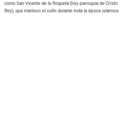
como San Vicente de la Roqueta (hoy parroquia de Cristo
Rey), que mantuvo el culto durante toda la época islámica.
El culto continuo que se le dedicó en época de la
dominación musulmana, corroborado por las modernas
excavaciones arqueológicas, es la prueba más precisa de
la existencia de una abundante población mozárabe
cristiana.
En el siglo XIII el rey Jaime I atribuyó el éxito de la toma de
la ciudad a la intercesión del santo y, en agradecimiento,
fundó un convento y un hospital, y recuperó además otros
lugares vicentinos.
El martirio de Sant Vicent Martir
Vicente fue colocado en una cruz en aspa y después en la
catasta, donde le rompieron los huesos, le azotaron, y le
abrieron las carnes con uñas de garfios de acero. Pero, no