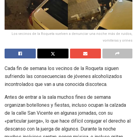
Los vecinos de la Roqueta vuelven a denunciar una noche más de ruidos,
vomiteras y orines
Cada fin de semana los vecinos de la Roqueta siguen
sufriendo las consecuencias de jóvenes alcoholizados
incontrolados que van a una conocida discoteca.
Antes de entrar a la sala muchos fines de semana
organizan botellones y fiestas, incluso ocupan la calzada
de la calle San Vicente en algunas jornadas, con su
«particular juerga», lo que hace difícil conjugar el derecho al
descanso con la juerga de algunos. Durante la noche
muchos incívicos cantan, ponen música, o incluso gritan,