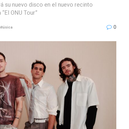
rá su nuevo disco en el nuevo recinto
a “El ONU Tour”
0
Música