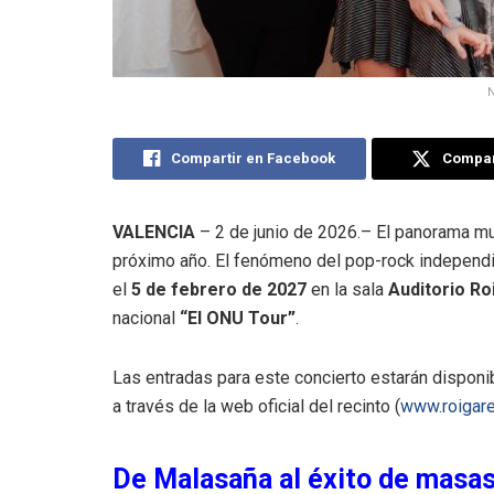
N
Compartir en Facebook
Compart
VALENCIA
– 2 de junio de 2026
.– El panorama mu
próximo año.
El fenómeno del pop-rock independ
el
5 de febrero de 2027
en la sala
Auditorio Ro
nacional
“El ONU Tour”
.
Las entradas para este concierto estarán disponib
a través de la web oficial del recinto (
www.roigar
De Malasaña al éxito de masa