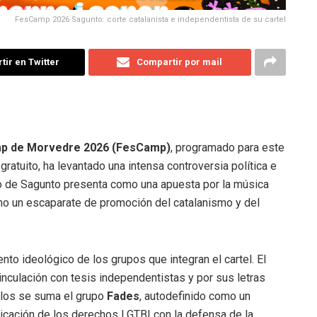
FesCamp 2026 Sagunto: corte catalanista e independentista de su cartel
ir en Twitter
Compartir por mail
amp de Morvedre 2026 (FesCamp)
, programado para este
gratuito, ha levantado una intensa controversia política e
nto de Sagunto presenta como una apuesta por la música
mo un escaparate de promoción del catalanismo y del
nto ideológico de los grupos que integran el cartel. El
inculación con tesis independentistas y por sus letras
 ellos se suma el grupo
Fades
, autodefinido como un
dicación de los derechos LGTBI con la defensa de la