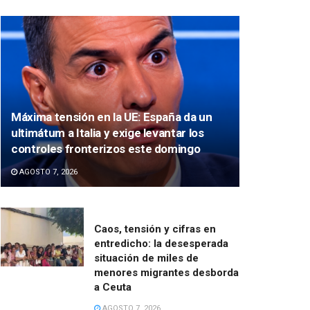
Máxima tensión en la UE: España da un
ultimátum a Italia y exige levantar los
controles fronterizos este domingo
AGOSTO 7, 2026
Caos, tensión y cifras en
entredicho: la desesperada
situación de miles de
menores migrantes desborda
a Ceuta
AGOSTO 7, 2026