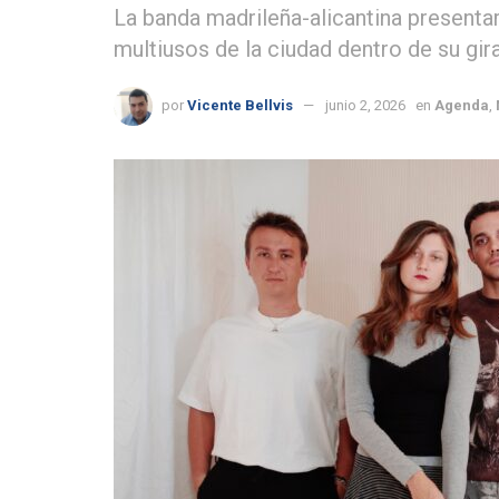
La banda madrileña-alicantina presenta
multiusos de la ciudad dentro de su gir
por
Vicente Bellvis
junio 2, 2026
en
Agenda
,