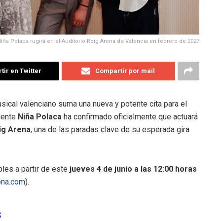
iña Polaca rugirá en el Auditorio Roig Arena de Valencia en febrero de 2027
ir en Twitter
Compartir por mail
sical valenciano suma una nueva y potente cita para el
iente
Niña Polaca
ha confirmado oficialmente que actuará
ig Arena
, una de las paradas clave de su esperada gira
les a partir de este
jueves 4 de junio a las 12:00 horas
ena.com
)
.
s