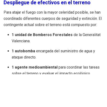
Despliegue de efectivos en el terreno
Para atajar el fuego con la mayor celeridad posible, se han
coordinado diferentes cuerpos de seguridad y extinción. El
contingente actual sobre el terreno está compuesto por:
1 unidad de Bomberos Forestales
de la Generalitat
Valenciana.
1 autobomba
encargada del suministro de agua y
ataque directo.
1 agente medioambiental
para coordinar las tareas
sobre el terreno y evaluar el impacto ecológico.
1 Unidad de Prevención de Incendios Forestales
,
que trabaja en la creación de líneas de defensa.
A este dispositivo oficial se ha sumado de manera solidaria