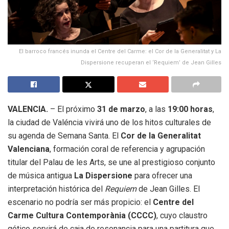
El barroco francés inunda el Centre del Carme: el Cor de la Generalitat y La
Dispersione recuperan el ‘Requiem’ de Jean Gilles
VALENCIA.
– El próximo
31 de marzo
, a las
19:00 horas
,
la ciudad de Valéncia vivirá uno de los hitos culturales de
su agenda de Semana Santa. El
Cor de la Generalitat
Valenciana
, formación coral de referencia y agrupación
titular del Palau de les Arts, se une al prestigioso conjunto
de música antigua
La Dispersione
para ofrecer una
interpretación histórica del
Requiem
de Jean Gilles. El
escenario no podría ser más propicio: el
Centre del
Carme Cultura Contemporània (CCCC)
, cuyo claustro
gótico servirá de caja de resonancia para una partitura que