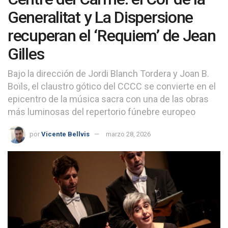
Generalitat y La Dispersione
recuperan el ‘Requiem’ de Jean
Gilles
Bajo la dirección de Jordi Blanch Tordera y Joan B.
Boïls, el claustro gótico del CCCC se convierte en el
epicentro de la música sacra con una de las obras
más luminosas del repertorio fúnebre europeo
por
Vicente Bellvis
marzo 28, 2026