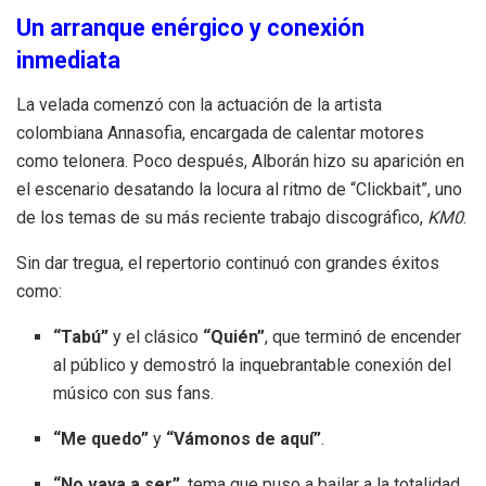
Un arranque enérgico y conexión
inmediata
La velada comenzó con la actuación de la artista
colombiana Annasofia, encargada de calentar motores
como telonera
.
Poco después, Alborán hizo su aparición en
el escenario desatando la locura al ritmo de “Clickbait”, uno
de los temas de su más reciente trabajo discográfico,
KM0
.
Sin dar tregua, el repertorio continuó con grandes éxitos
como:
“Tabú”
y el clásico
“Quién”
, que terminó de encender
al público y demostró la inquebrantable conexión del
músico con sus fans
.
“Me quedo”
y
“Vámonos de aquí”
.
“No vaya a ser”
, tema que puso a bailar a la totalidad