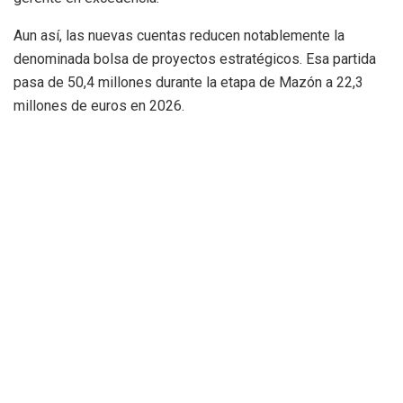
Aun así, las nuevas cuentas reducen notablemente la
denominada bolsa de proyectos estratégicos. Esa partida
pasa de 50,4 millones durante la etapa de Mazón a 22,3
millones de euros en 2026.
Guiño presupuestario a Ontinyent
y Ens Uneix
Los presupuestos también incluyen concesiones a socios
parlamentarios clave del PP. Uno de los ejemplos más
claros afecta a Ontinyent y al partido Ens Uneix, liderado por
Jorge Rodríguez.
La Generalitat destinará dos millones de euros a impulsar la
futura Facultad de Veterinaria vinculada a la Universitat de