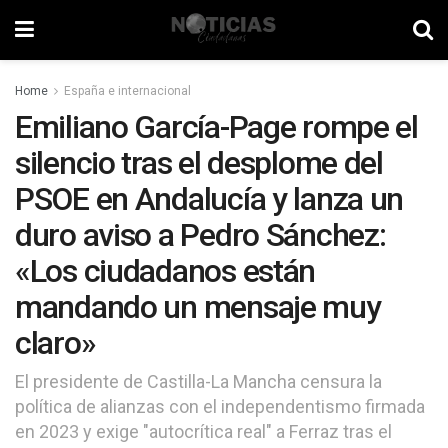
Home
España e internacional
Emiliano García-Page rompe el
silencio tras el desplome del
PSOE en Andalucía y lanza un
duro aviso a Pedro Sánchez:
«Los ciudadanos están
mandando un mensaje muy
claro»
El presidente de Castilla-La Mancha censura la
política de alianzas con el independentismo firmada
en 2023 y exige "autocrítica real" a Ferraz tras el