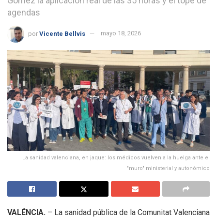
Gómez la aplicación real de las 35 horas y el tope de
agendas
por
Vicente Bellvis
mayo 18, 2026
La sanidad valenciana, en jaque: los médicos vuelven a la huelga ante el
"muro" ministerial y autonómico
VALÉNCIA.
– La sanidad pública de la Comunitat Valenciana