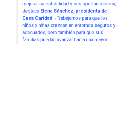
mejorar su estabilidad y sus oportunidades»,
destaca
Elena Sánchez, presidenta de
Casa Caridad
. «Trabajamos para que los
niños y niñas crezcan en entornos seguros y
adecuados, pero también para que sus
familias puedan avanzar hacia una mayor
autonomía».
Radiografía de la intervención en cifras
El balance de actuaciones del último año refleja la
intensidad del acompañamiento social realizado por los
profesionales de la entidad:
4.080 entrevistas
de seguimiento y
6.164
actuaciones
de intervención social.
74 personas lograron insertarse en el mercado
laboral
y otras
98 mejoraron su perfil formativo
,