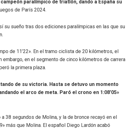
o
campeón paralímpico de triatlón, dando a
España su
Juegos de París 2024.
sí su sueño tras dos ediciones paralímpicas en las que su
n.
mpo de 11’22». En el tramo ciclista de 20 kilómetros, el
Sin embargo, en el segmento de cinco kilómetros de carrera
peró la primera plaza.
utando de su victoria. Hasta se detuvo un momento
ndando el arco de meta. Paró el crono en 1:08’05»
ó a 38 segundos de Molina, y la de bronce recayó en el
’19» más que Molina. El español Diego Lardón acabó