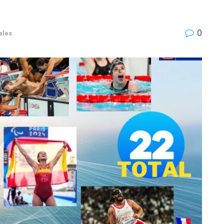
0
ales