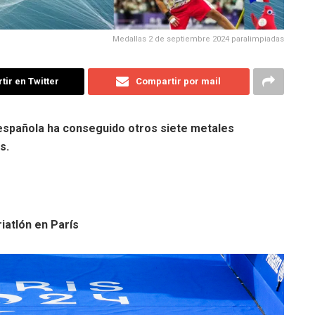
Medallas 2 de septiembre 2024 paralimpiadas
ir en Twitter
Compartir por mail
a española ha conseguido otros siete metales
s.
atlón en París