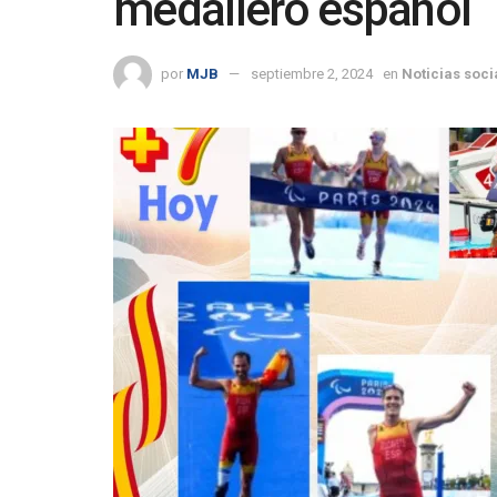
medallero español
por
MJB
septiembre 2, 2024
en
Noticias soci