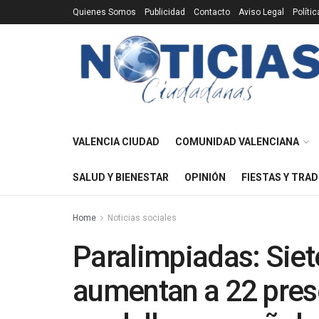
Quienes Somos
Publicidad
Contacto
Aviso Legal
Políti
VALENCIA CIUDAD
COMUNIDAD VALENCIANA
SALUD Y BIENESTAR
OPINIÓN
FIESTAS Y TRAD
Home
Noticias sociales
Paralimpiadas: Sie
aumentan a 22 prese