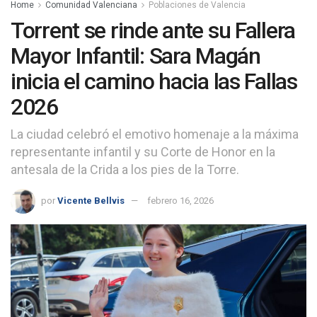
Home
Comunidad Valenciana
Poblaciones de Valencia
Torrent se rinde ante su Fallera
Mayor Infantil: Sara Magán
inicia el camino hacia las Fallas
2026
La ciudad celebró el emotivo homenaje a la máxima
representante infantil y su Corte de Honor en la
antesala de la Crida a los pies de la Torre.
por
Vicente Bellvis
febrero 16, 2026