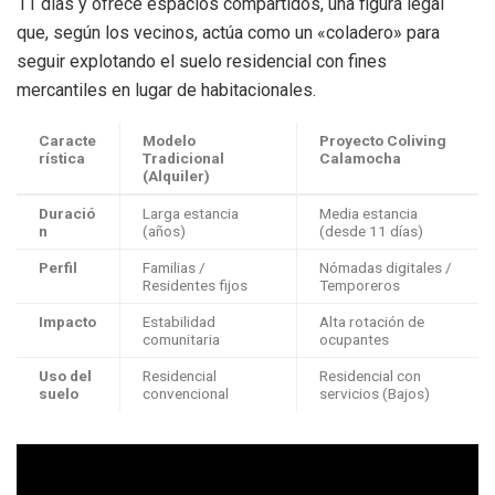
11 días y ofrece espacios compartidos, una figura legal
que, según los vecinos, actúa como un «coladero» para
seguir explotando el suelo residencial con fines
mercantiles en lugar de habitacionales.
Caracte
Modelo
Proyecto Coliving
rística
Tradicional
Calamocha
(Alquiler)
Duració
Larga estancia
Media estancia
n
(años)
(desde 11 días)
Perfil
Familias /
Nómadas digitales /
Residentes fijos
Temporeros
Impacto
Estabilidad
Alta rotación de
comunitaria
ocupantes
Uso del
Residencial
Residencial con
suelo
convencional
servicios (Bajos)