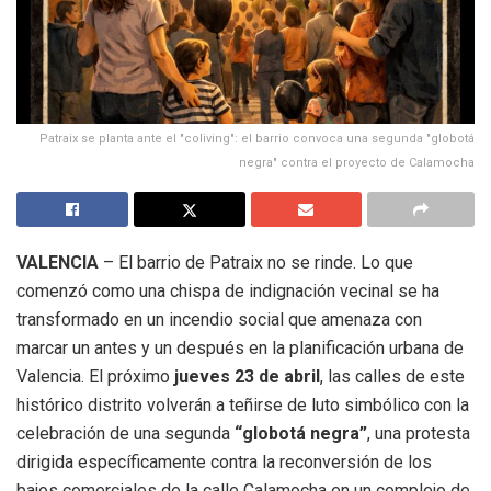
Patraix se planta ante el "coliving": el barrio convoca una segunda "globotá
negra" contra el proyecto de Calamocha
VALENCIA
– El barrio de Patraix no se rinde. Lo que
comenzó como una chispa de indignación vecinal se ha
transformado en un incendio social que amenaza con
marcar un antes y un después en la planificación urbana de
Valencia. El próximo
jueves 23 de abril
, las calles de este
histórico distrito volverán a teñirse de luto simbólico con la
celebración de una segunda
“globotá negra”
, una protesta
dirigida específicamente contra la reconversión de los
bajos comerciales de la calle Calamocha en un complejo de