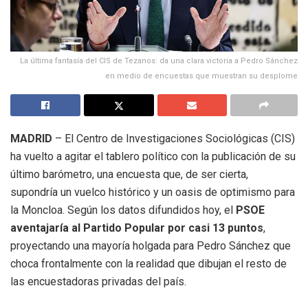
La última fantasía del CIS de Tezanos: da una clara victoria a Pedro Sánchez
en medio de encuestas que muestran su desplome
MADRID
– El Centro de Investigaciones Sociológicas (CIS)
ha vuelto a agitar el tablero político con la publicación de su
último barómetro, una encuesta que, de ser cierta,
supondría un vuelco histórico y un oasis de optimismo para
la Moncloa. Según los datos difundidos hoy, el
PSOE
aventajaría al Partido Popular por casi 13 puntos
,
proyectando una mayoría holgada para Pedro Sánchez que
choca frontalmente con la realidad que dibujan el resto de
las encuestadoras privadas del país.