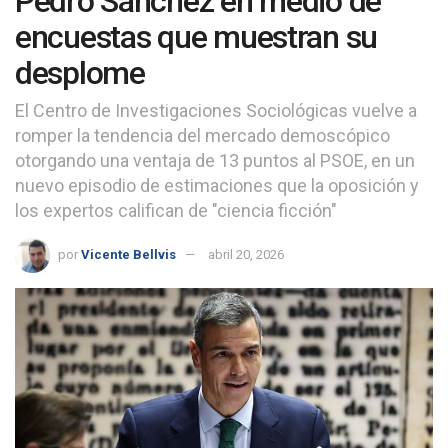
Pedro Sánchez en medio de
encuestas que muestran su
desplome
El Centro de Investigaciones Sociológicas vuelve a
romper la tendencia del mercado demoscópico
otorgando una ventaja de 13 puntos al PSOE, en un
nuevo episodio de estimaciones que la oposición y
los expertos califican de "ciencia ficción"
por
Vicente Bellvis
abril 20, 2026