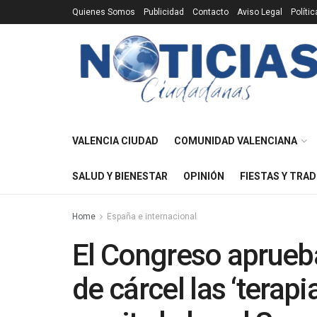
Quienes Somos
Publicidad
Contacto
Aviso Legal
Políti
VALENCIA CIUDAD
COMUNIDAD VALENCIANA
SALUD Y BIENESTAR
OPINIÓN
FIESTAS Y TRAD
Home
España e internacional
El Congreso aprueb
de cárcel las ‘terapi