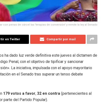
r con penas de cárcel las 'terapias de conversión' y remite la ley al Senado
ir en Twitter
Compartir por mail
s ha dado luz verde definitiva este jueves al dictamen de
igo Penal, con el objetivo de tipificar y sancionar
rsión».
La iniciativa, impulsada con el apoyo mayoritario
mitación en el Senado tras superar un tenso debate
on
179 votos a favor
,
32 en contra
(pertenecientes al
r parte del Partido Popular).