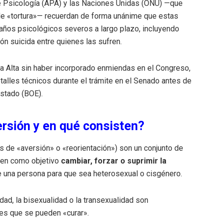
 Psicología (APA) y las Naciones Unidas (ONU) —que
e «tortura»— recuerdan de forma unánime que estas
daños psicológicos severos a largo plazo, incluyendo
ón suicida entre quienes las sufren.
ara Alta sin haber incorporado enmiendas en el Congreso,
talles técnicos durante el trámite en el Senado antes de
 Estado (BOE).
ersión y en qué consisten?
 de «aversión» o «reorientación») son un conjunto de
enen como objetivo
cambiar, forzar o suprimir la
 una persona para que sea heterosexual o cisgénero.
ad, la bisexualidad o la transexualidad son
es que se pueden «curar».