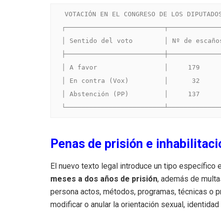
VOTACIÓN EN EL CONGRESO DE LOS DIPUTADOS
┌─────────────────────────┬─────────────┐
│ Sentido del voto        │ Nº de escaños
├─────────────────────────┼─────────────┤
│ A favor                 │     179     │
│ En contra (Vox)         │      32     │
│ Abstención (PP)         │     137     │
Penas de prisión e inhabilitaci
El nuevo texto legal introduce un tipo específic
meses a dos años de prisión
, además de multa
persona actos, métodos, programas, técnicas o p
modificar o anular la orientación sexual, identida