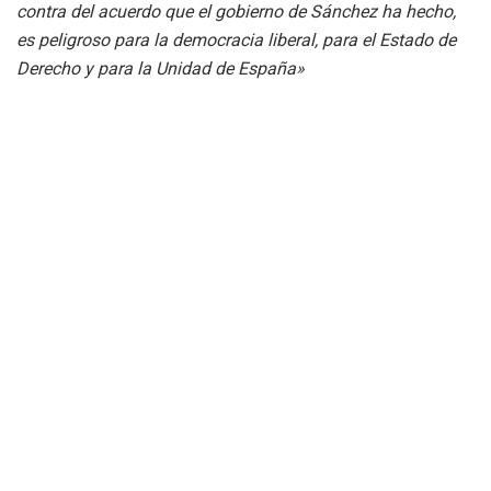
contra del acuerdo que el gobierno de Sánchez ha hecho,
es peligroso para la democracia liberal, para el Estado de
Derecho y para la Unidad de España»
«El que resiste gana, España en este momento grave e
histórico de la vida constitucional de la vida democrática,
España no te mates».
El Parlamento Europeo toma cartas en el
asunto
De hecho este mismo viernes desde el Partido Popular
Europeo han forzado al Parlamento Europeo a debatir de
urgencia en el Pleno de la situación política en España y de
la ley de amnistía de los independentistas catalanes.
Aseguran que los acuerdos del PSOE firmados con Junts y