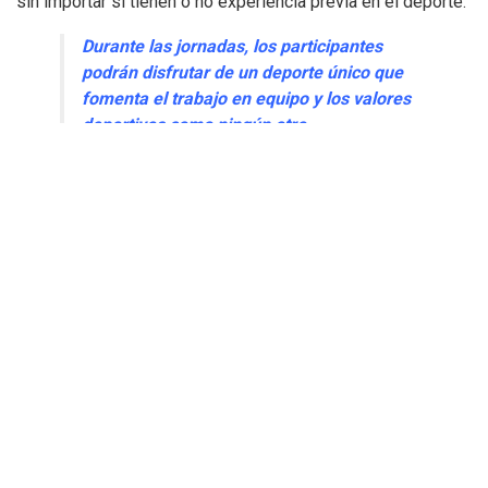
sin importar si tienen o no experiencia previa en el deporte.
Durante las jornadas, los participantes
podrán disfrutar de un deporte único que
fomenta el trabajo en equipo y los valores
deportivos como ningún otro
Se realizarán ejercicios diseñados para enseñar algunas de
las habilidades básicas del fútbol americano, con el
objetivo de aprender y disfrutar al máximo de esta
experiencia.
“Apto para todos los públicos, niveles,
físicos, géneros»
Este es uno de los deportes más inclusivos por la variedad
de condiciones físicas que aglutina, dónde
la
discriminación no existe
y eso es un punto a favor
importantísimo, son unos valores de tolerancia muy altos,
los mismos que se desean para nuestros niños y niñas.