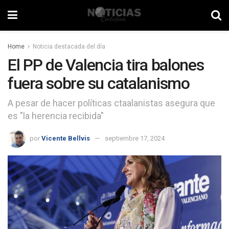
Home
Noticia destacada del día
El PP de Valencia tira balones
fuera sobre su catalanismo
A pesar de hacer políticas ctaalanistas asegura que
es "la herencia recibida"
por
Vicente Bellvis
septiembre 17, 2024