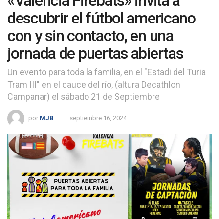
«Valencia Firebats» invita a
descubrir el fútbol americano
con y sin contacto, en una
jornada de puertas abiertas
Un evento para toda la familia, en el "Estadi del Turia
Tram III" en el cauce del río, (altura Decathlon
Campanar) el sábado 21 de Septiembre
por
MJB
septiembre 16, 2024