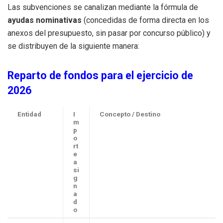
Las subvenciones se canalizan mediante la fórmula de
ayudas nominativas
(concedidas de forma directa en los
anexos del presupuesto, sin pasar por concurso público) y
se distribuyen de la siguiente manera:
Reparto de fondos para el ejercicio de
2026
Entidad
I
Concepto / Destino
m
p
o
rt
e
a
si
g
n
a
d
o