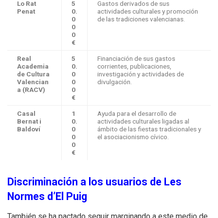
Lo Rat
5
Gastos derivados de sus
Penat
0.
actividades culturales y promoción
0
de las tradiciones valencianas.
0
0
€
Real
5
Financiación de sus gastos
Academia
0.
corrientes, publicaciones,
de Cultura
0
investigación y actividades de
Valencian
0
divulgación.
a (RACV)
0
€
Casal
1
Ayuda para el desarrollo de
Bernat i
0.
actividades culturales ligadas al
Baldoví
0
ámbito de las fiestas tradicionales y
0
el asociacionismo cívico.
0
€
Discriminación a los usuarios de Les
Normes d’El Puig
También se ha pactado seguir marginando a este medio de