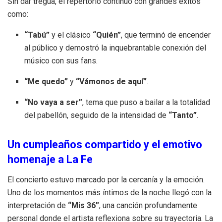
Sin dar tregua, el repertorio continuó con grandes éxitos
como:
“Tabú”
y el clásico
“Quién”
, que terminó de encender
al público y demostró la inquebrantable conexión del
músico con sus fans
.
“Me quedo”
y
“Vámonos de aquí”
.
“No vaya a ser”
, tema que puso a bailar a la totalidad
del pabellón, seguido de la intensidad de
“Tanto”
.
Un cumpleaños compartido y el emotivo
homenaje a La Fe
El concierto estuvo marcado por la cercanía y la emoción
.
Uno de los momentos más íntimos de la noche llegó con la
interpretación de
“Mis 36”
, una canción profundamente
personal donde el artista reflexiona sobre su trayectoria
.
La