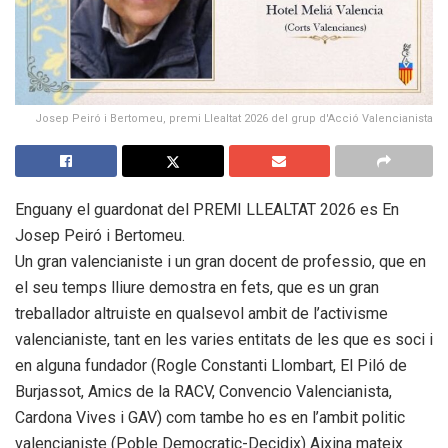
Josep Peiró i Bertomeu, premi Llealtat 2026 del grup d'Acció Valencianista
Enguany el guardonat del PREMI LLEALTAT 2026 es En
Josep Peiró i Bertomeu.
Un gran valencianiste i un gran docent de professio, que en
el seu temps lliure demostra en fets, que es un gran
treballador altruiste en qualsevol ambit de l’activisme
valencianiste, tant en les varies entitats de les que es soci i
en alguna fundador (Rogle Constanti Llombart, El Piló de
Burjassot, Amics de la RACV, Convencio Valencianista,
Cardona Vives i GAV) com tambe ho es en l’ambit politic
valencianiste (Poble Democratic-Decidix) Aixina mateix