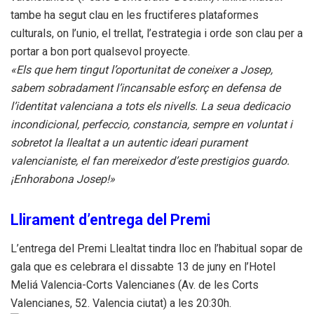
tambe ha segut clau en les fructiferes plataformes
culturals, on l’unio, el trellat, l’estrategia i orde son clau per a
portar a bon port qualsevol proyecte.
«Els que hem tingut l’oportunitat de coneixer a Josep,
sabem sobradament l’incansable esforç en defensa de
l’identitat valenciana a tots els nivells. La seua dedicacio
incondicional, perfeccio, constancia, sempre en voluntat i
sobretot la llealtat a un autentic ideari purament
valencianiste, el fan mereixedor d’este prestigios guardo.
¡Enhorabona Josep!»
Llirament d’entrega del Premi
L’entrega del Premi Llealtat tindra lloc en l’habitual sopar de
gala que es celebrara el dissabte 13 de juny en l’Hotel
Meliá Valencia-Corts Valencianes (Av. de les Corts
Valencianes, 52. Valencia ciutat) a les 20:30h.