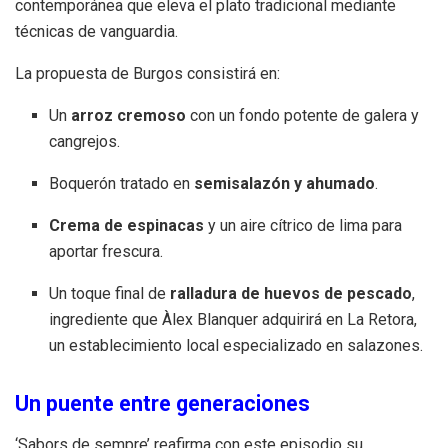
contemporánea que eleva el plato tradicional mediante
técnicas de vanguardia
.
La propuesta de Burgos consistirá en:
Un
arroz cremoso
con un fondo potente de galera y
cangrejos
.
Boquerón tratado en
semisalazón y ahumado
.
Crema de espinacas
y un aire cítrico de lima para
aportar frescura
.
Un toque final de
ralladura de huevos de pescado
,
ingrediente que Àlex Blanquer adquirirá en La Retora,
un establecimiento local especializado en salazones
.
Un puente entre generaciones
‘Sabors de sempre’ reafirma con este episodio su