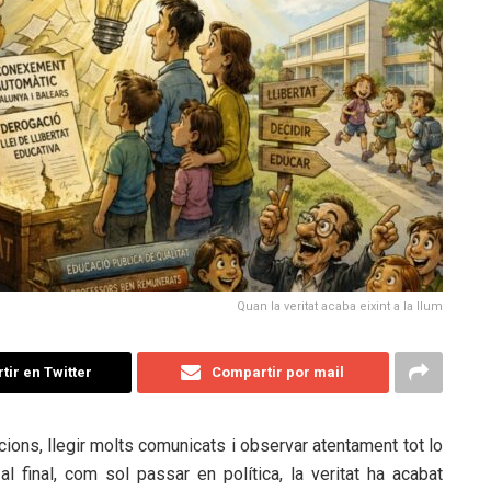
Quan la veritat acaba eixint a la llum
ir en Twitter
Compartir por mail
acions, llegir molts comunicats i observar atentament tot lo
l final, com sol passar en política, la veritat ha acabat