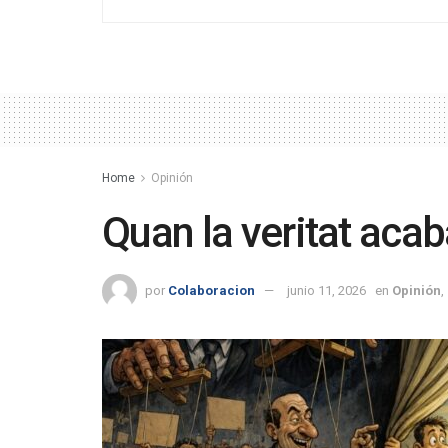
Home
Opinión
Quan la veritat acaba
por
Colaboracion
junio 11, 2026
en
Opinión
,