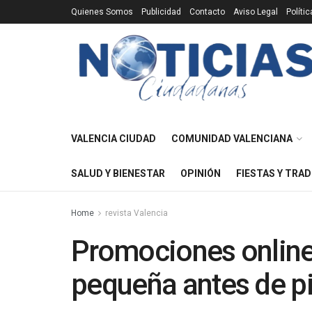
Quienes Somos
Publicidad
Contacto
Aviso Legal
Políti
VALENCIA CIUDAD
COMUNIDAD VALENCIANA
SALUD Y BIENESTAR
OPINIÓN
FIESTAS Y TRAD
Home
revista Valencia
Promociones online:
pequeña antes de p