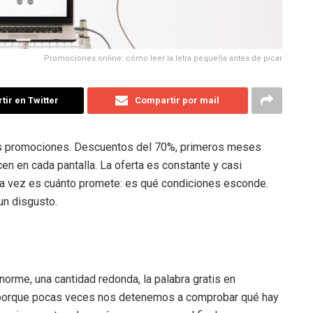
Promociones online: cómo leer la letra pequeña antes de picar
ir en Twitter
Compartir por mail
as promociones. Descuentos del 70%, primeros meses
en en cada pantalla. La oferta es constante y casi
ara vez es cuánto promete: es qué condiciones esconde.
un disgusto.
orme, una cantidad redonda, la palabra gratis en
y porque pocas veces nos detenemos a comprobar qué hay