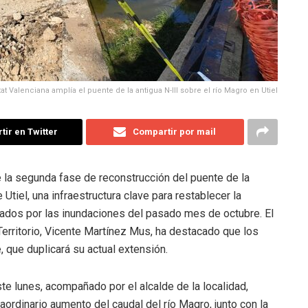
tat Valenciana amplía el puente de la antigua N-III sobre el río Magro en Utiel
ir en Twitter
Compartir por mail
e la segunda fase de reconstrucción del puente de la
 Utiel, una infraestructura clave para restablecer la
nados por las inundaciones del pasado mes de octubre. El
Territorio, Vicente Martínez Mus, ha destacado que los
, que duplicará su actual extensión.
este lunes, acompañado por el alcalde de la localidad,
ordinario aumento del caudal del río Magro, junto con la