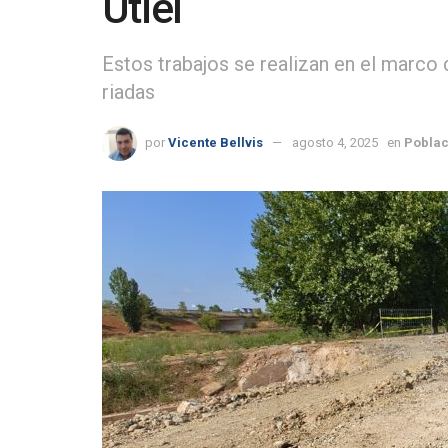
Utiel
Estos trabajos se realizan en el marco 
riadas
por
Vicente Bellvis
agosto 4, 2025
en
Poblac