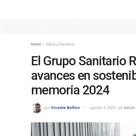
Home
Salud y bienestar
El Grupo Sanitario 
avances en sostenib
memoria 2024
por
Vicente Bellvis
agosto 4, 2025
en
Salud 