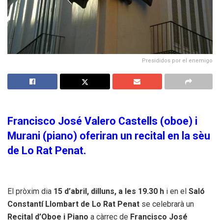
Presididos por el enemigo
Francisco José Valero Castells (oboe) i
Murani (piano) oferiran un recital en la sèu
de Lo Rat Penat.
El pròxim dia
15 d’abril, dilluns, a les 19.30 h
i en el
Saló
Constantí Llombart de Lo Rat Penat
se celebrarà un
Recital d’Oboe i Piano
a càrrec de
Francisco José