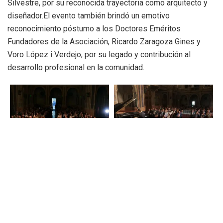
Silvestre, por su reconocida trayectoria como arquitecto y
diseñador.El evento también brindó un emotivo
reconocimiento póstumo a los Doctores Eméritos
Fundadores de la Asociación, Ricardo Zaragoza Gines y
Voro López i Verdejo, por su legado y contribución al
desarrollo profesional en la comunidad.
El
presidente de la Asociación, Dr. José Tárrega
,
destacó la importancia de este evento:
“Hoy no solo
celebramos los logros individuales, sino que también
reconocemos el impacto colectivo de nuestros doctores en