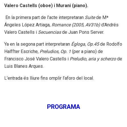
Valero Castells (oboe) i Murani (piano).
En la primera part de l’acte interpretaran
Suite
de Mª
Ángeles López Artiaga,
Romance (2005, AV31b)
d’Andrés
Valero Castells i
Secuencias
de Juan Pons Server.
Ya en la segona part interpretaran
Égloga, Op.45
de Rodolfo
Halffter Escriche,
Preludios, Op. 1
(per a piano) de
Francisco José Valero Castells i
Preludio, aria y scherzo
de
Luis Blanes Arques.
L’entrada és lliure fins omplir l’aforo del local.
PROGRAMA