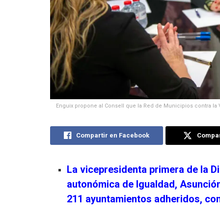
Enguix propone al Consell que la Red de Municipios contra la
Compartir en Facebook
Compart
La vicepresidenta primera de la Di
autonómica de Igualdad, Asunción 
211 ayuntamientos adheridos, com