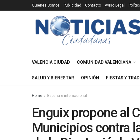
Quienes Somos
Publicidad
Contacto
Aviso Legal
Políti
VALENCIA CIUDAD
COMUNIDAD VALENCIANA
SALUD Y BIENESTAR
OPINIÓN
FIESTAS Y TRAD
Home
España e internacional
Enguix propone al C
Municipios contra l