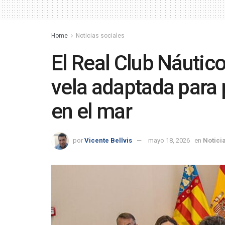
Home
Noticias sociales
El Real Club Náutic
vela adaptada para 
en el mar
por
Vicente Bellvis
mayo 18, 2026
en
Notici