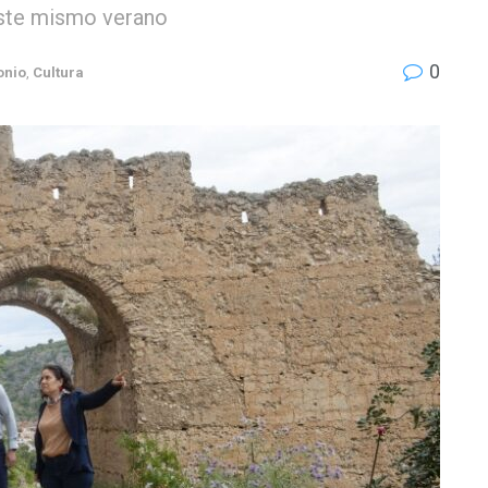
este mismo verano
0
onio
,
Cultura