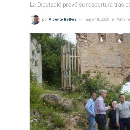
La Diputació prevé su reapertura tras 
por
Vicente Bellvis
mayo 18, 2026
en
Patrim