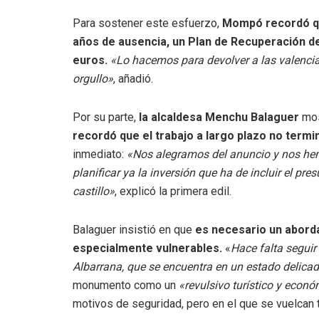
Para sostener este esfuerzo,
Mompó recordó que
años de ausencia, un Plan de Recuperación de
euros.
«Lo hacemos para devolver a las valencian
orgullo»
, añadió.
Por su parte,
la alcaldesa Menchu Balaguer
mos
recordó que el trabajo a largo plazo no termi
inmediato:
«Nos alegramos del anuncio y nos he
planificar ya la inversión que ha de incluir el pr
castillo»
, explicó la primera edil.
Balaguer insistió en que
es necesario un aborda
especialmente vulnerables.
«
Hace falta seguir 
Albarrana, que se encuentra en un estado delicad
monumento como un
«revulsivo turístico y econ
motivos de seguridad, pero en el que se vuelcan 