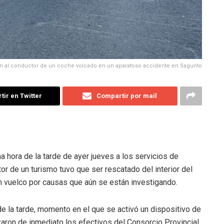
n al conductor de un coche volcado en un aparatoso accidente en Sagunto
ir en Twitter
Compartir por mail
a hora de la tarde de ayer jueves a los servicios de
or de un turismo tuvo que ser rescatado del interior del
n vuelco por causas que aún se están investigando.
l de la tarde, momento en el que se activó un dispositivo de
zaron de inmediato los efectivos del Consorcio Provincial