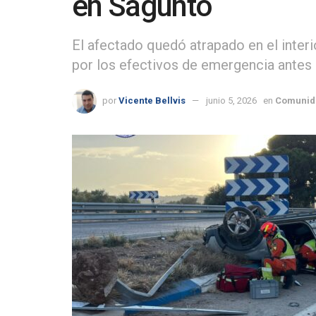
en Sagunto
El afectado quedó atrapado en el interi
por los efectivos de emergencia antes 
por
Vicente Bellvis
junio 5, 2026
en
Comunid