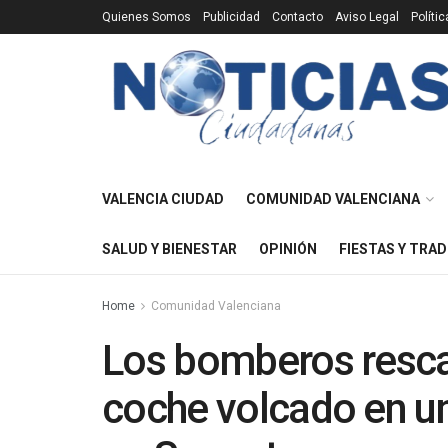
Quienes Somos
Publicidad
Contacto
Aviso Legal
Políti
VALENCIA CIUDAD
COMUNIDAD VALENCIANA
SALUD Y BIENESTAR
OPINIÓN
FIESTAS Y TRAD
Home
Comunidad Valenciana
Los bomberos resca
coche volcado en u