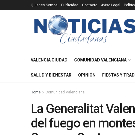
Quienes Somos
Publicidad
Contacto
Aviso Legal
Políti
VALENCIA CIUDAD
COMUNIDAD VALENCIANA
SALUD Y BIENESTAR
OPINIÓN
FIESTAS Y TRAD
Home
Comunidad Valenciana
La Generalitat Valen
del fuego en montes 