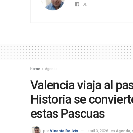
Home
Agenda
Valencia viaja al p
Historia se convierte
estas Pascuas
por
Vicente Bellvis
abril 3, 2026
en
Agenda
,