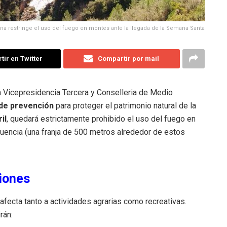
ana restringe el uso del fuego en montes ante la llegada de la Semana Santa
ir en Twitter
Compartir por mail
la Vicepresidencia Tercera y Conselleria de Medio
 de prevención
para proteger el patrimonio natural de la
il
, quedará estrictamente prohibido el uso del fuego en
luencia (una franja de 500 metros alrededor de estos
iones
 afecta tanto a actividades agrarias como recreativas.
rán: