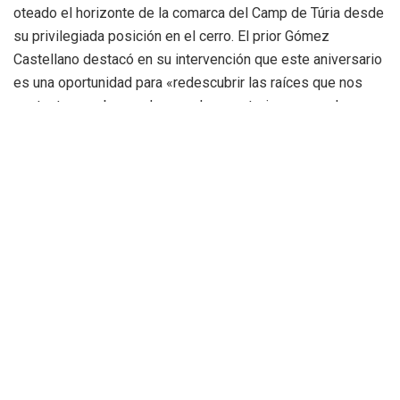
oteado el horizonte de la comarca del Camp de Túria desde
su privilegiada posición en el cerro. El prior Gómez
Castellano destacó en su intervención que este aniversario
es una oportunidad para «redescubrir las raíces que nos
sustentan», subrayando que el monasterio no es solo un
conjunto de muros históricos, sino un «corazón palpitante»
que recibe a miles de peregrinos cada año.
Por su parte,
Miguel Alcocer
, presidente de la Hermandad,
enfatizó el esfuerzo logístico para organizar un año que
combinará la liturgia más tradicional con una oferta cultural
de primer nivel, diseñada para atraer tanto a devotos como
a amantes de la historia y el arte.