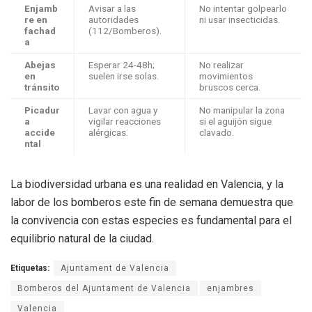
Enjamb
Avisar a las
No intentar golpearlo
re en
autoridades
ni usar insecticidas.
fachad
(112/Bomberos).
a
Abejas
Esperar 24-48h;
No realizar
en
suelen irse solas.
movimientos
tránsito
bruscos cerca.
Picadur
Lavar con agua y
No manipular la zona
a
vigilar reacciones
si el aguijón sigue
accide
alérgicas.
clavado.
ntal
La biodiversidad urbana es una realidad en Valencia, y la
labor de los bomberos este fin de semana demuestra que
la convivencia con estas especies es fundamental para el
equilibrio natural de la ciudad.
Etiquetas:
Ajuntament de Valencia
Bomberos del Ajuntament de Valencia
enjambres
Valencia