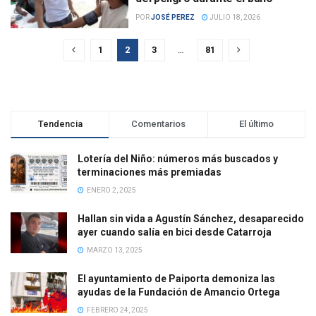
POR
JOSÉ PEREZ
JULIO 18, 2026
1
2
3
…
81
Tendencia
Comentarios
El último
Lotería del Niño: números más buscados y
terminaciones más premiadas
ENERO 2, 2025
Hallan sin vida a Agustín Sánchez, desaparecido
ayer cuando salía en bici desde Catarroja
MARZO 13, 2025
El ayuntamiento de Paiporta demoniza las
ayudas de la Fundación de Amancio Ortega
FEBRERO 24, 2025