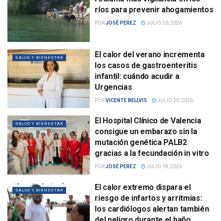
ríos para prevenir ahogamientos
POR
JOSÉ PEREZ
JULIO 20, 2026
El calor del verano incrementa
SALUD Y BIENESTAR
los casos de gastroenteritis
infantil: cuándo acudir a
Urgencias
POR
VICENTE BELLVIS
JULIO 20, 2026
El Hospital Clínico de Valencia
SALUD Y BIENESTAR
consigue un embarazo sin la
mutación genética PALB2
gracias a la fecundación in vitro
POR
JOSÉ PEREZ
JULIO 18, 2026
El calor extremo dispara el
SALUD Y BIENESTAR
riesgo de infartos y arritmias:
los cardiólogos alertan también
del peligro durante el baño