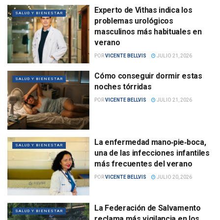
Experto de Vithas indica los
SALUD Y BIENESTAR
problemas urológicos
masculinos más habituales en
verano
POR
VICENTE BELLVIS
JULIO 21, 2026
Cómo conseguir dormir estas
SALUD Y BIENESTAR
noches tórridas
POR
VICENTE BELLVIS
JULIO 21, 2026
La enfermedad mano‑pie‑boca,
SALUD Y BIENESTAR
una de las infecciones infantiles
más frecuentes del verano
POR
VICENTE BELLVIS
JULIO 20, 2026
La Federación de Salvamento
SALUD Y BIENESTAR
reclama más vigilancia en los