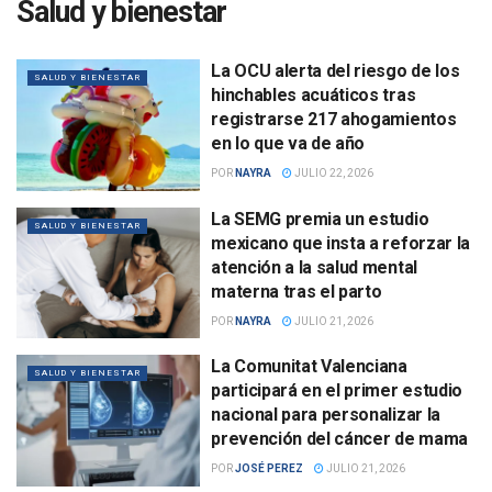
Salud y bienestar
La OCU alerta del riesgo de los
SALUD Y BIENESTAR
hinchables acuáticos tras
registrarse 217 ahogamientos
en lo que va de año
POR
NAYRA
JULIO 22, 2026
La SEMG premia un estudio
SALUD Y BIENESTAR
mexicano que insta a reforzar la
atención a la salud mental
materna tras el parto
POR
NAYRA
JULIO 21, 2026
La Comunitat Valenciana
SALUD Y BIENESTAR
participará en el primer estudio
nacional para personalizar la
prevención del cáncer de mama
POR
JOSÉ PEREZ
JULIO 21, 2026