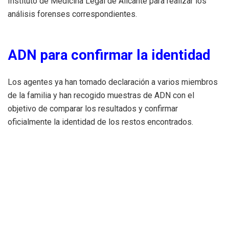
Instituto de Medicina Legal de Alicante para realizar los
análisis forenses correspondientes.
ADN para confirmar la identidad
Los agentes ya han tomado declaración a varios miembros
de la familia y han recogido muestras de ADN con el
objetivo de comparar los resultados y confirmar
oficialmente la identidad de los restos encontrados.
Fuentes del Tribunal Superior de Justicia de la Comunitat
Valenciana han confirmado que el juzgado encargado del
caso ha activado el protocolo forense para identificar los
restos humanos.
Una confesión familiar habría