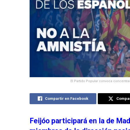
El Partido Popular convoca concentrac
Compartir en Facebook
Compart
Feijóo participará en la de Madr