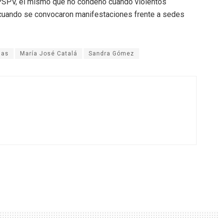
 PSPV, el mismo que no condenó cuando violentos
y cuando se convocaron manifestaciones frente a sedes
nas
María José Catalá
Sandra Gómez