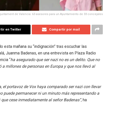
juntament de Valencia: 63 asesores para un Ayuntamiento de 33 concejales
ir en Twitter
Compartir por mail
o esta mañana su “indignación” tras escuchar las
alá, Juanma Badenas, en una entrevista en Plaza Radio
ncia “
ha asegurado que ser nazi no es un delito. Que no
ó a millones de personas en Europa y que nos llevó al
, el portavoz de Vox haya comparado ser nazi con llevar
 no puede permanecer ni un minuto más representando a
alá que cese inmediatamente al señor Badenas”
, ha