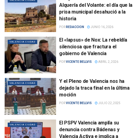
VALENCIA CIUDAD
Alquería del Volante: el día que la
prisa municipal desahució a la
historia
POR
REDACCION
JUNIO 16, 2026
El «lapsus» de Nox: La rebeldía
VALENCIA CIUDAD
silenciosa que fractura el
gobierno de Valencia
POR
VICENTE BELLVIS
ABRIL 2, 2026
Y el Pleno de Valencia nos ha
VALENCIA CIUDAD
dejado la traca final en la última
moción
POR
VICENTE BELLVIS
JULIO 22, 2025
El PSPV Valencia amplía su
VALENCIA CIUDAD
denuncia contra Bádenas y
Valencia Activa e implica a