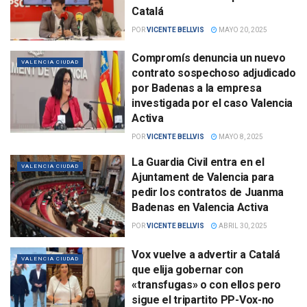
Catalá
POR
VICENTE BELLVIS
MAYO 20, 2025
Compromís denuncia un nuevo
VALENCIA CIUDAD
contrato sospechoso adjudicado
por Badenas a la empresa
investigada por el caso Valencia
Activa
POR
VICENTE BELLVIS
MAYO 8, 2025
La Guardia Civil entra en el
VALENCIA CIUDAD
Ajuntament de Valencia para
pedir los contratos de Juanma
Badenas en Valencia Activa
POR
VICENTE BELLVIS
ABRIL 30, 2025
Vox vuelve a advertir a Catalá
VALENCIA CIUDAD
que elija gobernar con
«transfugas» o con ellos pero
sigue el tripartito PP-Vox-no