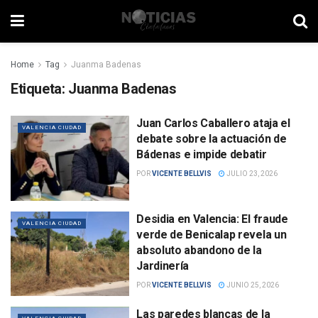
Home
Tag
Juanma Badenas
Etiqueta:
Juanma Badenas
Juan Carlos Caballero ataja el
VALENCIA CIUDAD
debate sobre la actuación de
Bádenas e impide debatir
POR
VICENTE BELLVIS
JULIO 23, 2026
Desidia en Valencia: El fraude
VALENCIA CIUDAD
verde de Benicalap revela un
absoluto abandono de la
Jardinería
POR
VICENTE BELLVIS
JUNIO 25, 2026
Las paredes blancas de la