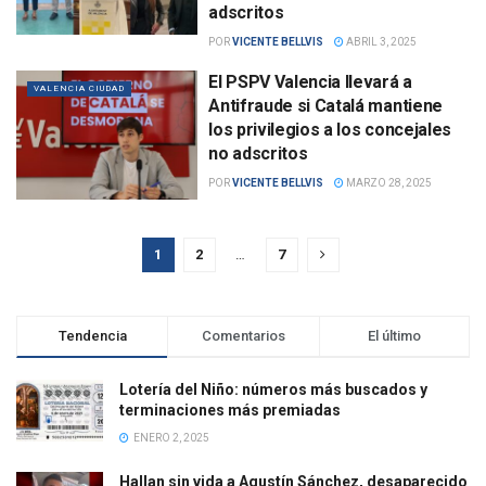
adscritos
POR
VICENTE BELLVIS
ABRIL 3, 2025
El PSPV Valencia llevará a
VALENCIA CIUDAD
Antifraude si Catalá mantiene
los privilegios a los concejales
no adscritos
POR
VICENTE BELLVIS
MARZO 28, 2025
1
2
…
7
Tendencia
Comentarios
El último
Lotería del Niño: números más buscados y
terminaciones más premiadas
ENERO 2, 2025
Hallan sin vida a Agustín Sánchez, desaparecido