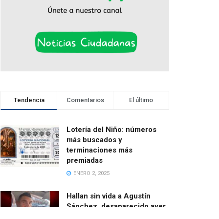
Tendencia
Comentarios
El último
Lotería del Niño: números
más buscados y
terminaciones más
premiadas
ENERO 2, 2025
Hallan sin vida a Agustín
Sánchez, desaparecido ayer
cuando salía en bici desde