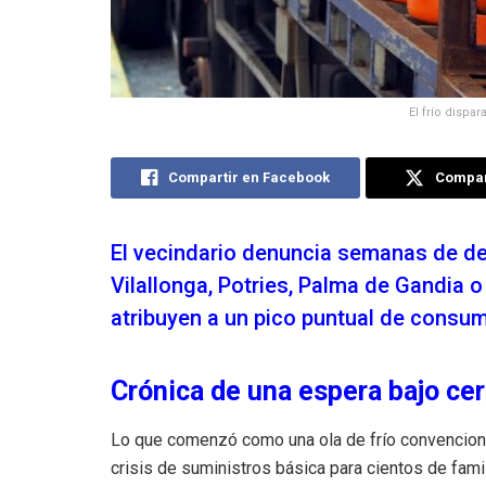
El frío dispa
Compartir en Facebook
Compart
El vecindario denuncia semanas de d
Vilallonga, Potries, Palma de Gandia o
atribuyen a un pico puntual de consum
Crónica de una espera bajo ce
Lo que comenzó como una ola de frío convenciona
crisis de suministros básica para cientos de fam