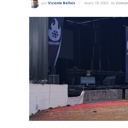
por
Vicente Bellvis
enero 18, 2026
en
Comun
Concierto de la Fúmiga en Tave