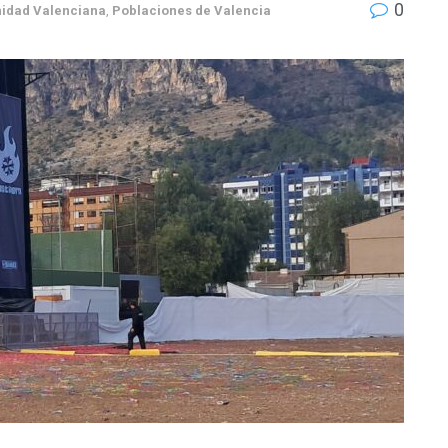
0
idad Valenciana
,
Poblaciones de Valencia
rnes de la Valldigna: coches sobre las aceras y basura y papeles al río Vaca