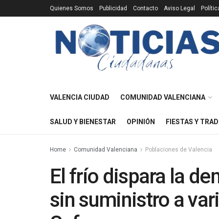
Quienes Somos
Publicidad
Contacto
Aviso Legal
Políti
VALENCIA CIUDAD
COMUNIDAD VALENCIANA
SALUD Y BIENESTAR
OPINIÓN
FIESTAS Y TRAD
Home
Comunidad Valenciana
Poblaciones de Valencia
El frío dispara la d
sin suministro a var