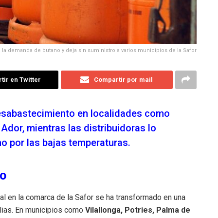
ra la demanda de butano y deja sin suministro a varios municipios de la Safor
ir en Twitter
Compartir por mail
esabastecimiento en localidades como
 Ador, mientras las distribuidoras lo
o por las bajas temperaturas.
ro
l en la comarca de la Safor se ha transformado en una
ilias. En municipios como
Vilallonga, Potries, Palma de