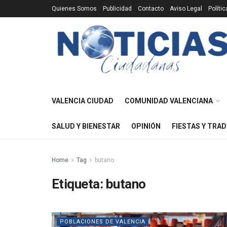
Quienes Somos
Publicidad
Contacto
Aviso Legal
Políti
VALENCIA CIUDAD
COMUNIDAD VALENCIANA
SALUD Y BIENESTAR
OPINIÓN
FIESTAS Y TRAD
Home
Tag
butano
Etiqueta:
butano
POBLACIONES DE VALENCIA