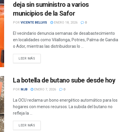
deja sin suministro a varios
municipios de la Safor
POR
VICENTE BELLVIS
ENERO 18, 2026
0
El vecindario denuncia semanas de desabastecimiento
en localidades como Vilallonga, Potries, Palma de Gandia
o Ador, mientras las distribuidoras lo ...
DETAILS
LEER MÁS
La botella de butano sube desde hoy
POR
MJB
ENERO 7, 2026
0
La OCU reclama un bono energético automático para los
hogares con menos recursos. La subida del butano no
refleja la ...
DETAILS
LEER MÁS