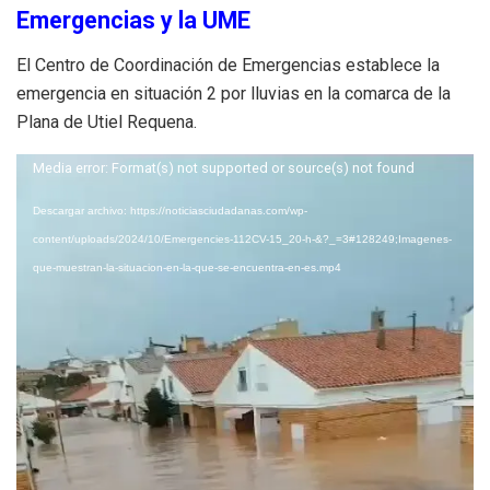
Emergencias y la UME
El Centro de Coordinación de Emergencias establece la
emergencia en situación 2 por lluvias en la comarca de la
Plana de Utiel Requena
.
Reproductor
Media error: Format(s) not supported or source(s) not found
de
Descargar archivo: https://noticiasciudadanas.com/wp-
vídeo
content/uploads/2024/10/Emergencies-112CV-15_20-h-&?_=3#128249;Imagenes-
que-muestran-la-situacion-en-la-que-se-encuentra-en-es.mp4