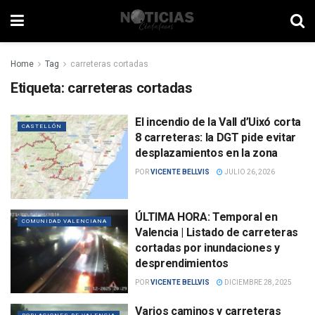
Home
Tag
carreteras cortadas
Etiqueta:
carreteras cortadas
El incendio de la Vall d’Uixó corta
CASTELLÓN
8 carreteras: la DGT pide evitar
desplazamientos en la zona
POR
VICENTE BELLVIS
JULIO 26, 2026
ÚLTIMA HORA: Temporal en
COMUNIDAD VALENCIANA
Valencia | Listado de carreteras
cortadas por inundaciones y
desprendimientos
POR
VICENTE BELLVIS
DICIEMBRE 28, 2025
Varios caminos y carreteras