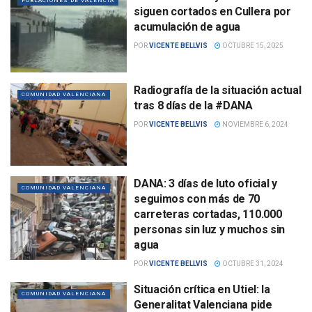
POBLACIONES DE VALENCIA
siguen cortados en Cullera por
acumulación de agua
POR
VICENTE BELLVIS
OCTUBRE 15, 2025
Radiografía de la situación actual
COMUNIDAD VALENCIANA
tras 8 días de la #DANA
POR
VICENTE BELLVIS
NOVIEMBRE 6, 2024
DANA: 3 días de luto oficial y
COMUNIDAD VALENCIANA
seguimos con más de 70
carreteras cortadas, 110.000
personas sin luz y muchos sin
agua
POR
VICENTE BELLVIS
OCTUBRE 31, 2024
Situación crítica en Utiel: la
COMUNIDAD VALENCIANA
Generalitat Valenciana pide