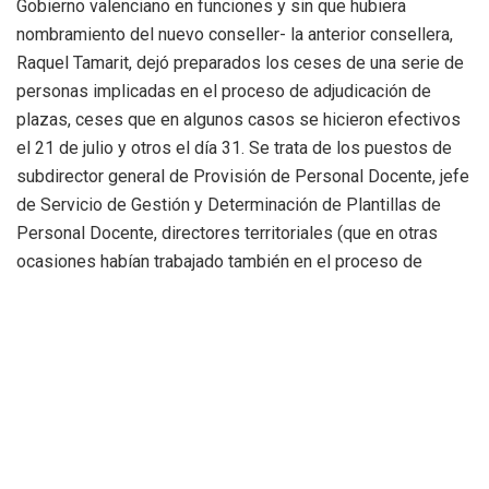
Gobierno valenciano en funciones y sin que hubiera
nombramiento del nuevo conseller- la anterior consellera,
Raquel Tamarit, dejó preparados los ceses de una serie de
personas implicadas en el proceso de adjudicación de
plazas, ceses que en algunos casos se hicieron efectivos
el 21 de julio y otros el día 31. Se trata de los puestos de
subdirector general de Provisión de Personal Docente, jefe
de Servicio de Gestión y Determinación de Plantillas de
Personal Docente, directores territoriales (que en otras
ocasiones habían trabajado también en el proceso de
adjudicación de plazas) y jefes de servicio.
El conseller ha explicado que el proceso de este año ya se
inició con retraso. Así, ha indicado que el 15 de julio la
Inspección terminó el proceso de determinación de
plantillas, que se volcaron en el sistema el día 19 -mismo
día de la toma de posesión del conseller-. Además, las
notas de las oposiciones no se conocieron hasta el 31 de