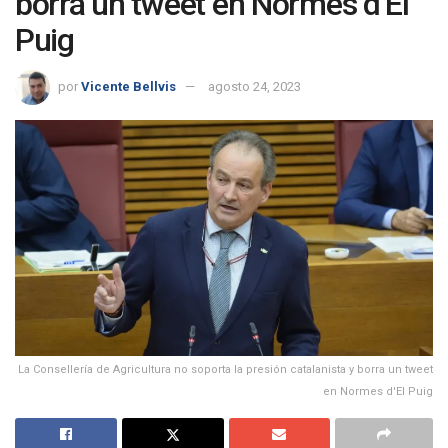
borra un tweet en Normes d’El
Puig
por
Vicente Bellvis
agosto 24, 2023
La Consellería de Agricultura no soporta la presión catalanista y borra un tweet
en Normes d'El Puig