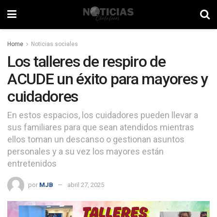
Home
Noticias sociales
Los talleres de respiro de
ACUDE un éxito para mayores y
cuidadores
En estos espacios, los cuidadores pueden llevar a
sus familiares para que sean atendidos mientras
ellos toman un descanso o gestionan asuntos
personales y a su vez los mayores están
entretenidos
por
MJB
abril 27, 2025