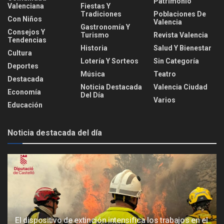
Patrimonio
Valenciana
Fiestas Y
Tradiciones
Poblaciones De
Con Niños
Valencia
Gastronomía Y
Consejos Y
Turismo
Revista Valencia
Tendencias
Historia
Salud Y Bienestar
Cultura
Lotería Y Sorteos
Sin Categoría
Deportes
Música
Teatro
Destacada
Noticia Destacada
Valencia Ciudad
Economía
Del Día
Varios
Educación
Noticia destacada del día
El dispositivo de extinción intensifica los trabajos en el