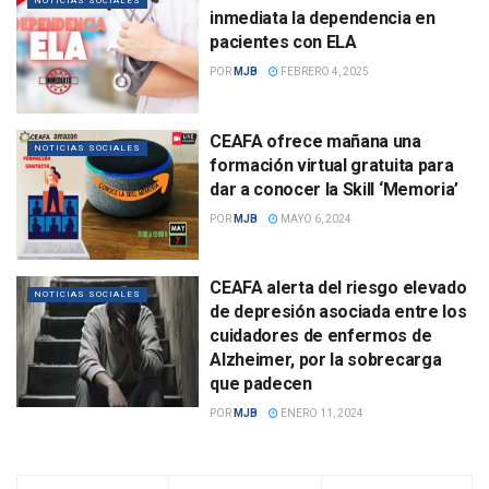
NOTICIAS SOCIALES
inmediata la dependencia en
pacientes con ELA
POR
MJB
FEBRERO 4, 2025
CEAFA ofrece mañana una
NOTICIAS SOCIALES
formación virtual gratuita para
dar a conocer la Skill ‘Memoria’
POR
MJB
MAYO 6, 2024
CEAFA alerta del riesgo elevado
NOTICIAS SOCIALES
de depresión asociada entre los
cuidadores de enfermos de
Alzheimer, por la sobrecarga
que padecen
POR
MJB
ENERO 11, 2024