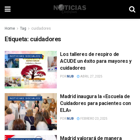
Home
Tag
cuidadores
Etiqueta:
cuidadores
Los talleres de respiro de
NOTICIAS SOCIALES
ACUDE un éxito para mayores y
cuidadores
POR
MJB
ABRIL 27, 2025
Madrid inaugura la «Escuela de
NOTICIAS SOCIALES
Cuidadores para pacientes con
ELA»
POR
MJB
FEBRERO 23, 2025
Madrid valorará de manera