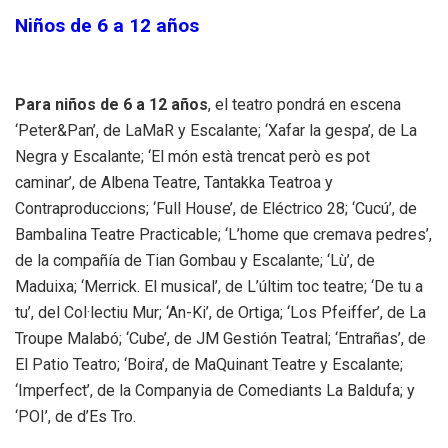
Niños de 6 a 12 años
Para niños de 6 a 12 años
, el teatro pondrá en escena
‘Peter&Pan’, de LaMaR y Escalante; ‘Xafar la gespa’, de La
Negra y Escalante; ‘El món està trencat però es pot
caminar’, de Albena Teatre, Tantakka Teatroa y
Contraproduccions; ‘Full House’, de Eléctrico 28; ‘Cucú’, de
Bambalina Teatre Practicable; ‘L’home que cremava pedres’,
de la compañía de Tian Gombau y Escalante; ‘Lù’, de
Maduixa; ‘Merrick. El musical’, de L’últim toc teatre; ‘De tu a
tu’, del Col·lectiu Mur; ‘An-Ki’, de Ortiga; ‘Los Pfeiffer’, de La
Troupe Malabó; ‘Cube’, de JM Gestión Teatral; ‘Entrañas’, de
El Patio Teatro; ‘Boira’, de MaQuinant Teatre y Escalante;
‘Imperfect’, de la Companyia de Comediants La Baldufa; y
‘POI’, de d’Es Tro.