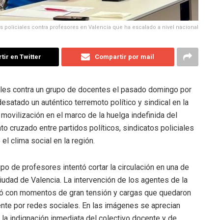
as policiales contra profesores en Valencia que ha escalado a nivel nacional
ir en Twitter
Compartir por mail
les contra un grupo de docentes el pasado domingo por
desatado un auténtico terremoto político y sindical en la
ovilización en el marco de la huelga indefinida del
o cruzado entre partidos políticos, sindicatos policiales
l clima social en la región.
o de profesores intentó cortar la circulación en una de
 ciudad de Valencia. La intervención de los agentes de la
ldó con momentos de gran tensión y cargas que quedaron
nte por redes sociales. En las imágenes se aprecian
a indignación inmediata del colectivo docente y de