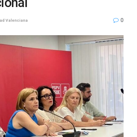
cional
0
ad Valenciana