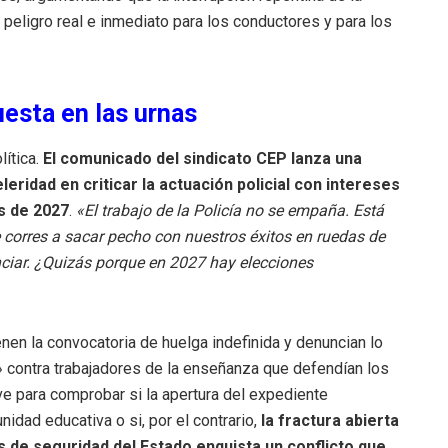
 peligro real e inmediato para los conductores y para los
uesta en las urnas
ítica.
El comunicado del sindicato CEP lanza una
eridad en criticar la actuación policial con intereses
s de 2027
.
«El trabajo de la Policía no se empaña. Está
 corres a sacar pecho con nuestros éxitos en ruedas de
nciar. ¿Quizás porque en 2027 hay elecciones
nen la convocatoria de huelga indefinida y denuncian lo
» contra trabajadores de la enseñanza que defendían los
ve para comprobar si la apertura del expediente
idad educativa o si, por el contrario,
la fractura abierta
s de seguridad del Estado enquista un conflicto que