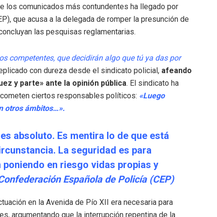
o de los comunicados más contundentes ha llegado por
EP), que acusa a la delegada de romper la presunción de
concluyan las pesquisas reglamentarias.
os competentes, que decidirán algo que tú ya das por
eplicado con dureza desde el sindicato policial,
afeando
ez y parte» ante la opinión pública
. El sindicato ha
, cometen ciertos responsables políticos:
«Luego
n otros ámbitos…».
es absoluto. Es mentira lo de que está
ircunstancia. La seguridad es para
n poniendo en riesgo vidas propias y
Confederación Española de Policía (CEP)
tuación en la Avenida de Pío XII era necesaria para
es, argumentando que la interrupción repentina de la