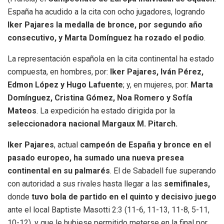
España ha acudido a la cita con ocho jugadores, logrando
Iker Pajares la medalla de bronce, por segundo año
consecutivo, y Marta Domínguez ha rozado el podio
.
La representación española en la cita continental ha estado
compuesta, en hombres, por:
Iker Pajares, Iván Pérez,
Edmon López y Hugo Lafuente
; y, en mujeres, por:
Marta
Domínguez, Cristina Gómez, Noa Romero y Sofía
Mateos
. La expedición ha estado dirigida por la
seleccionadora nacional Margaux M. Pitarch.
Iker Pajares
, actual
campeón de España y bronce en el
pasado europeo, ha sumado una nueva presea
continental en su palmarés
. El de Sabadell fue superando
con autoridad a sus rivales hasta llegar a las
semifinales,
donde
tuvo bola de partido en el quinto y decisivo juego
ante el local Baptiste Masotti 2:3 (11-6, 11-13, 11-8, 5-11,
10-12), y que le hubiese permitido meterse en la final por