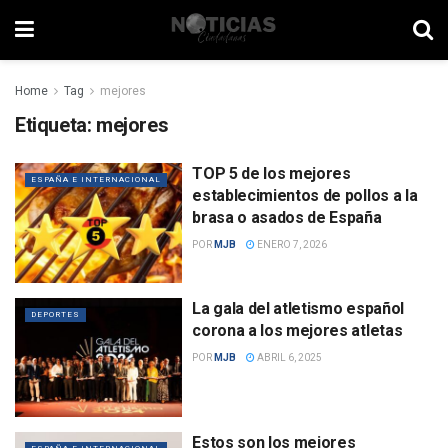
Home
Tag
mejores
Etiqueta:
mejores
TOP 5 de los mejores
ESPAÑA E INTERNACIONAL
establecimientos de pollos a la
brasa o asados de España
POR
MJB
ENERO 7, 2026
La gala del atletismo español
DEPORTES
corona a los mejores atletas
POR
MJB
ABRIL 6, 2025
Estos son los mejores