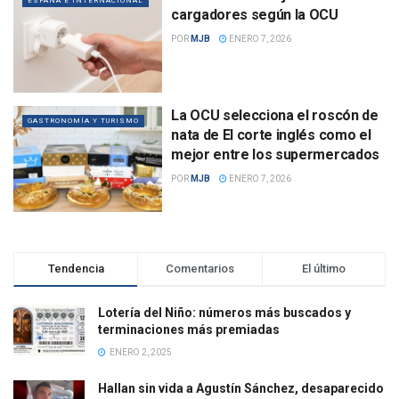
ESPAÑA E INTERNACIONAL
cargadores según la OCU
POR
MJB
ENERO 7, 2026
La OCU selecciona el roscón de
GASTRONOMÍA Y TURISMO
nata de El corte inglés como el
mejor entre los supermercados
POR
MJB
ENERO 7, 2026
Tendencia
Comentarios
El último
Lotería del Niño: números más buscados y
terminaciones más premiadas
ENERO 2, 2025
Hallan sin vida a Agustín Sánchez, desaparecido