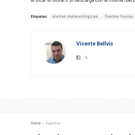
al tocar el litoral o si descarga con la misma fuer
Etiquetas:
alertas meteorológicas
fuertes lluvias
Vicente Bellvis
Home
Deportes