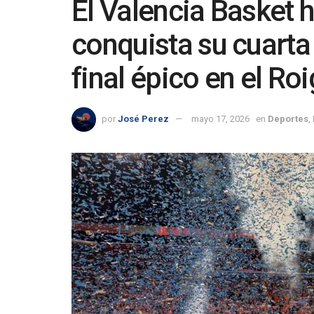
El Valencia Basket h
conquista su cuarta
final épico en el Ro
por
José Perez
mayo 17, 2026
en
Deportes
,