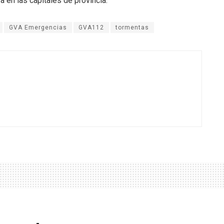
za en las capitales de provincia.
GVA Emergencias
GVA112
tormentas