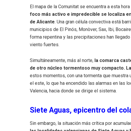
El mapa de la Comunitat se encuentra a esta hor
foco más activo e impredecible se localiza en 
de Alicante
. Una gran célula convectiva está barr
municipios de El Pinós, Monòver, Sax, Ibi, Bocaire
forma repentina y las precipitaciones han llegad
viento fuertes.
Simultáneamente, más al norte,
la comarca caste
de otro núcleo tormentoso muy compacto. L
estos momentos, con una tormenta que muestra un 
el este, lo que ha encendido las alarmas en las lo
Valencia, hacia donde se dirige el sistema.
Siete Aguas, epicentro del co
Sin embargo, la situación más crítica por acumul
las localidades valencianas de Siete Aguas y 