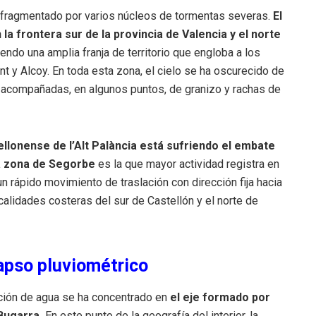
a fragmentado por varios núcleos de tormentas severas.
El
la frontera sur de la provincia de Valencia y el norte
iendo una amplia franja de territorio que engloba a los
nt y Alcoy. En toda esta zona, el cielo se ha oscurecido de
o acompañadas, en algunos puntos, de granizo y rachas de
llonense de l’Alt Palància está sufriendo el embate
a zona de Segorbe
es la que mayor actividad registra en
rápido movimiento de traslación con dirección fija hacia
calidades costeras del sur de Castellón y el norte de
lapso pluviométrico
ación de agua se ha concentrado en
el eje formado por
Bugarra.
En este punto de la geografía del interior, la