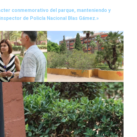
cter conmemorativo del parque, manteniendo y
inspector de Policía Nacional Blas Gámez.»