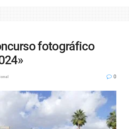
oncurso fotográfico
2024»
0
ional