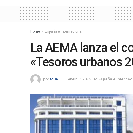
Home
España e internacional
La AEMA lanza el c
«Tesoros urbanos 
por
MJB
enero 7, 2026
en
España e internac