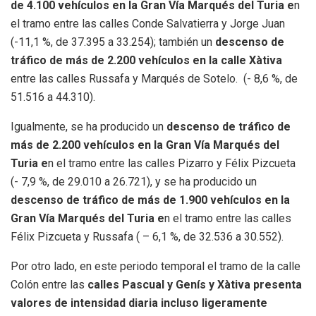
de 4.100 veh
ículos en la Gran Ví
a Marqu
és del Turia e
n
el tramo entre las calles Conde Salvatierra y Jorge Juan
(-11,1 %, de 37.395 a 33.254); también un
descenso de
tr
á
fico de m
á
s de 2.200 veh
ículos en la calle Xàtiva
entre las calles Russafa y Marqués de Sotelo. (- 8,6 %, de
51.516 a 44.310).
Igualmente, se ha producido un
descenso de tr
á
fico de
m
á
s de 2.200 veh
ículos en la Gran Ví
a Marqu
és del
Turia e
n el tramo entre las calles Pizarro y Félix Pizcueta
(- 7,9 %, de 29.010 a 26.721), y se ha producido un
descenso de tr
á
fico de m
á
s de 1.900 veh
ículos en la
Gran Ví
a Marqu
és del Turia e
n el tramo entre las calles
Félix Pizcueta y Russafa ( – 6,1 %, de 32.536 a 30.552).
Por otro lado, en este periodo temporal el tramo de la calle
Colón entre las
calles Pascual y Genís y Xàtiva presenta
valores de intensidad diaria incluso ligeramente