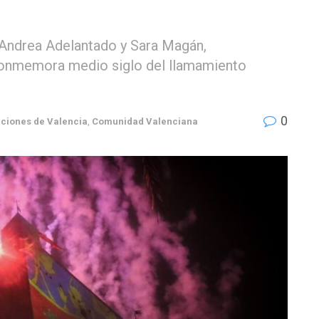
 Andrea Adelantado y Sara Magán,
conmemora medio siglo del llamamiento
0
ciones de Valencia
,
Comunidad Valenciana