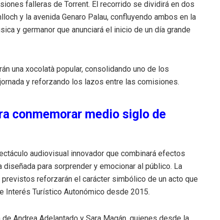
iones falleras de Torrent. El recorrido se dividirá en dos
nlloch y la avenida Genaro Palau, confluyendo ambos en la
úsica y germanor que anunciará el inicio de un día grande
rán una xocolatà popular, consolidando uno de los
ornada y reforzando los lazos entre las comisiones.
ara conmemorar medio siglo de
pectáculo audiovisual innovador que combinará efectos
a diseñada para sorprender y emocionar al público. La
 previstos reforzarán el carácter simbólico de un acto que
 de Interés Turístico Autonómico desde 2015.
ón de Andrea Adelantado y Sara Magán, quienes desde la