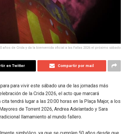
0 años de Crida y da la bienvenida oficial a las Fallas 2026 el próximo sábado
ir en Twitter
Compartir por mail
para para vivir este sábado una de las jornadas más
elebración de la Crida 2026, el acto que marcará
a cita tendrá lugar a las 20:00 horas en la Plaça Major, a los
 Mayores de Torrent 2026, Andrea Adelantado y Sara
radicional llamamiento al mundo fallero.
cialmente simbólico, ya que se cumplen 50 años desde que